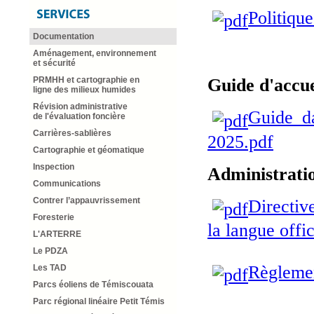
Politiqu
Documentation
Aménagement, environnement
et sécurité
PRMHH et cartographie en
Guide d'accu
ligne des milieux humides
Révision administrative
Guide_d
de l'évaluation foncière
Carrières-sablières
2025.pdf
Cartographie et géomatique
Inspection
Administrati
Communications
Contrer l’appauvrissement
Directive
Foresterie
la langue offic
L'ARTERRE
Le PDZA
Règlemen
Les TAD
Parcs éoliens de Témiscouata
Parc régional linéaire Petit Témis